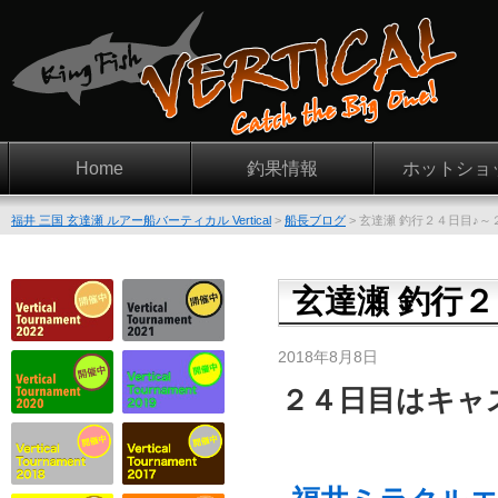
Home
釣果情報
ホットショ
福井 三国 玄達瀬 ルアー船バーティカル Vertical
>
船長ブログ
>
玄達瀬 釣行２４日目♪～
玄達瀬 釣行２
2018年8月8日
２４日目はキャ