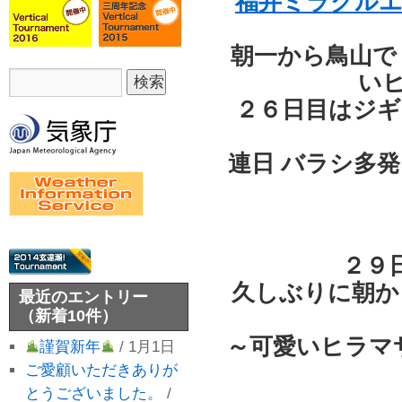
福井ミラクル
朝一から鳥山で
い
２６日目はジギ
連日 バラシ多
２９
久しぶりに朝か
最近のエントリー
（新着10件）
～可愛いヒラマ
謹賀新年
/ 1月1日
ご愛顧いただきありが
とうございました。
/