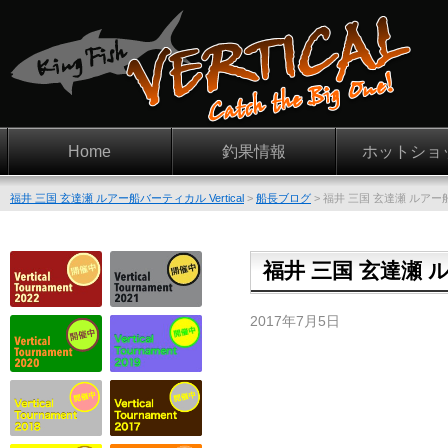
Home
釣果情報
ホットショ
福井 三国 玄達瀬 ルアー船バーティカル Vertical
>
船長ブログ
>
福井 三国 玄達瀬 ルアー
福井 三国 玄達瀬 
2017年7月5日