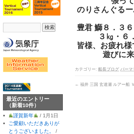
張っ
のりさんぐるー
豊君 鰤８．３
３㎏・６
皆様、お疲れ様
遊びに来
カテゴリー:
船長ブログ
パーマ
←
福井 三国 玄達瀬 ルアー船
最近のエントリー
（新着10件）
謹賀新年
/ 1月1日
ご愛顧いただきありが
とうございました。
/