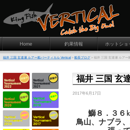
Home
釣果情報
ホットショ
福井 三国 玄達瀬 ルアー船バーティカル Vertical
>
船長ブログ
>
福井 三国 玄達瀬 ルアー
福井 三国 玄
2017年6月17日
鰤８．３６
鳥山、ナブラ、