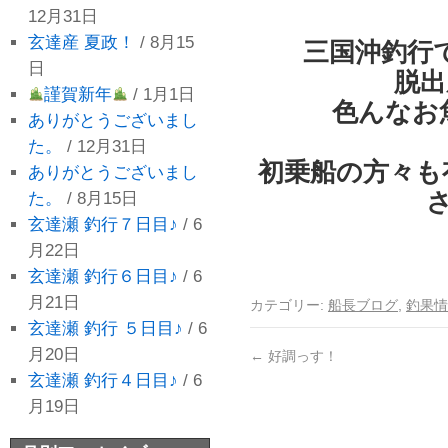
12月31日
玄達産 夏政！
/ 8月15
三国沖釣行
日
脱出
謹賀新年
/ 1月1日
色んなお
ありがとうございまし
た。
/ 12月31日
初乗船の方々も
ありがとうございまし
さ
た。
/ 8月15日
玄達瀬 釣行７日目♪
/ 6
月22日
玄達瀬 釣行６日目♪
/ 6
月21日
カテゴリー:
船長ブログ
,
釣果情
玄達瀬 釣行 ５日目♪
/ 6
月20日
←
好調っす！
玄達瀬 釣行４日目♪
/ 6
月19日