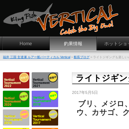
Home
釣果情報
ホットショ
福井 三国 玄達瀬 ルアー船バーティカル Vertical
>
船長ブログ
>
ライトジギングも楽しい
ライトジギン
2017年5月5日
ブリ、メジロ
ウ、カサゴ、