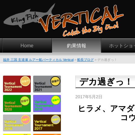
Home
釣果情報
ホットショ
福井 三国 玄達瀬 ルアー船バーティカル Vertical
>
船長ブログ
>
デカ過ぎっ！
デカ過ぎっ！
2017年5月2日
ヒラメ、アマダ
コ