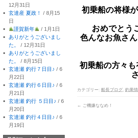
12月31日
初乗船の将様が
玄達産 夏政！
/ 8月15
日
おめでとう
謹賀新年
/ 1月1日
色んなお魚さん
ありがとうございまし
た。
/ 12月31日
ありがとうございまし
た。
/ 8月15日
初乗船の方々も
玄達瀬 釣行７日目♪
/ 6
さ
月22日
玄達瀬 釣行６日目♪
/ 6
カテゴリー:
船長ブログ
,
釣果情
月21日
玄達瀬 釣行 ５日目♪
/ 6
←
ご機嫌ななめ！
月20日
玄達瀬 釣行４日目♪
/ 6
月19日