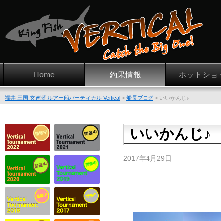
Home
釣果情報
ホットショ
福井 三国 玄達瀬 ルアー船バーティカル Vertical
>
船長ブログ
>
いいかんじ♪
いいかんじ♪
2017年4月29日