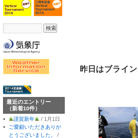
昨日は
ブライン
最近のエントリー
（新着10件）
謹賀新年
/ 1月1日
ご愛顧いただきありが
とうございました。
/