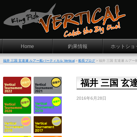
Home
釣果情報
ホットショ
福井 三国 玄達瀬 ルアー船バーティカル Vertical
>
船長ブログ
>
福井 三国 玄達瀬 ルアー船 Ve
福井 三国 玄達瀬
2016年6月28日