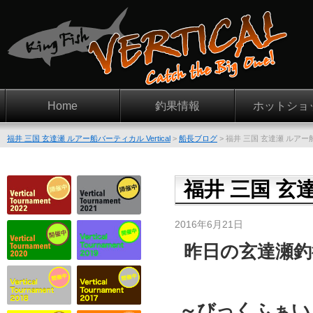
Home
釣果情報
ホットショ
福井 三国 玄達瀬 ルアー船バーティカル Vertical
>
船長ブログ
>
福井 三国 玄達瀬 ルアー船 Ve
福井 三国 玄達瀬
2016年6月21日
昨日の玄達瀬
～びっくふぁい