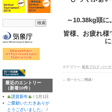
～10.38k
皆様、お疲れ様
に
カテゴリー:
船長ブログ
パーマ
←
朝一からご機嫌♪
最近のエントリー
（新着10件）
謹賀新年
/ 1月1日
ご愛顧いただきありが
とうございました。
/