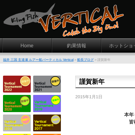
Home
釣果情報
ホットショ
福井 三国 玄達瀬 ルアー船バーティカル Vertical
>
船長ブログ
>
謹賀新年
謹賀新年
2015年1月1日
本年
皆