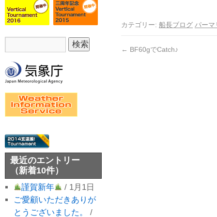
カテゴリー:
船長ブログ
パーマ
←
BF60gでCatch♪
最近のエントリー
（新着10件）
謹賀新年
/ 1月1日
ご愛顧いただきありが
とうございました。
/