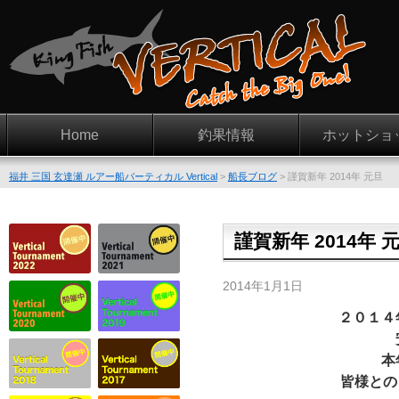
Home
釣果情報
ホットショ
福井 三国 玄達瀬 ルアー船バーティカル Vertical
>
船長ブログ
>
謹賀新年 2014年 元旦
謹賀新年 2014年 
2014年1月1日
２０１４
本
皆様との